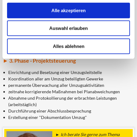
Fortschreibung des Rahmenterminplanes
Alle akzeptieren
Schnittstellenkoordination und
Terminüberwachung/Detailabstimmung mit allen beteiligten
Gewerken
Auswahl erlauben
Grobterminplanung der Umzugsphasen/Abstimmung mit dem
Auftraggeber/Feinterminplanung
Erstellung des Umzugshandbuches und Workshops für
Alles ablehnen
Umzugsbeauftragte und Mitarbeiter
► 3. Phase - Projektsteuerung
Einrichtung und Besetzung einer Umzugsleitstelle
Koordination aller am Umzug beteiligten Gewerke
permanente Überwachung aller Umzugsaktivitäten
zeitnahe korrigierende Maßnahmen bei Planabweichungen
Abnahme und Protokollierung der erbrachten Leistungen
(arbeitstäglich)
Durchführung einer Abschlussbesprechung
Erstellung einer "Dokumentation Umzug"
► Ich berate Sie gerne zum Thema