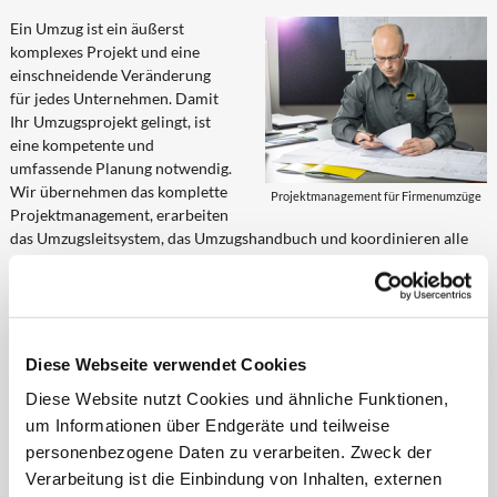
Ein Umzug ist ein äußerst
komplexes Projekt und eine
einschneidende Veränderung
für jedes Unternehmen. Damit
Ihr Umzugsprojekt gelingt, ist
eine kompetente und
umfassende Planung notwendig.
Wir übernehmen das komplette
Projektmanagement für Firmenumzüge
Projektmanagement, erarbeiten
das Umzugsleitsystem, das Umzugshandbuch und koordinieren alle
am Umzug beteiligten Maßnahmen und Dienstleistungen im Rhein-
Main-Gebiet und bundesweit. Wir arbeiten entweder als
federführender Organisator oder Berater für einzelne Segmente.
► 1. Phase - Projektanalyse
Diese Webseite verwendet Cookies
Durchführung eines Kick-Off Meetings
Diese Website nutzt Cookies und ähnliche Funktionen,
Erarbeitung des Projektstrukturplanes
um Informationen über Endgeräte und teilweise
Definition der
personenbezogene Daten zu verarbeiten. Zweck der
Aufgabengebiete/Zuordnung
Verarbeitung ist die Einbindung von Inhalten, externen
der