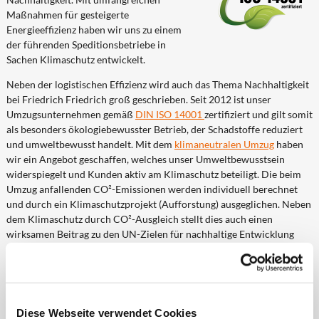
Maßnahmen für gesteigerte
Energieeffizienz haben wir uns zu einem
der führenden Speditionsbetriebe in
Sachen Klimaschutz entwickelt.
Neben der logistischen Effizienz wird auch das Thema Nachhaltigkeit
bei Friedrich Friedrich groß geschrieben. Seit 2012 ist unser
Umzugsunternehmen gemäß
DIN ISO 14001
zertifiziert und gilt somit
als besonders ökologiebewusster Betrieb, der Schadstoffe reduziert
und umweltbewusst handelt. Mit dem
klimaneutralen Umzug
haben
wir ein Angebot geschaffen, welches unser Umweltbewusstsein
widerspiegelt und Kunden aktiv am Klimaschutz beteiligt. Die beim
Umzug anfallenden CO²-Emissionen werden individuell berechnet
und durch ein Klimaschutzprojekt (Aufforstung) ausgeglichen. Neben
dem Klimaschutz durch CO²-Ausgleich stellt dies auch einen
wirksamen Beitrag zu den UN-Zielen für nachhaltige Entwicklung
(SDGs) wie die Bekämpfung von Hunger und Armut dar.
Investitionen in innovative Technik
Seit 2013 befindet sich eine hauseigene
Diese Webseite verwendet Cookies
Photovoltaikanlage auf dem Dach der