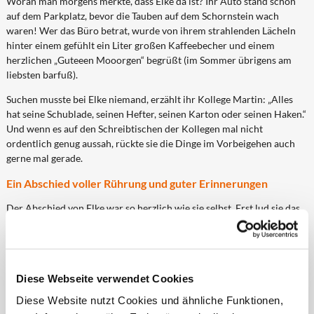
Woran man morgens merkte, dass Elke da ist? Ihr Auto stand schon
auf dem Parkplatz, bevor die Tauben auf dem Schornstein wach
waren! Wer das Büro betrat, wurde von ihrem strahlenden Lächeln
hinter einem gefühlt ein Liter großen Kaffeebecher und einem
herzlichen „Guteeen Mooorgen“ begrüßt (im Sommer übrigens am
liebsten barfuß).
Suchen musste bei Elke niemand, erzählt ihr Kollege Martin: „Alles
hat seine Schublade, seinen Hefter, seinen Karton oder seinen Haken.“
Und wenn es auf den Schreibtischen der Kollegen mal nicht
ordentlich genug aussah, rückte sie die Dinge im Vorbeigehen auch
gerne mal gerade.
Ein Abschied voller Rührung und guter Erinnerungen
Der Abschied von Elke war so herzlich wie sie selbst. Erst lud sie das
Team zum gemütlichen Grillen ein, um in Erinnerungen zu schwelgen.
Am letzten Arbeitstag bedankte sich die Geschäftsleitung bei ihr für
ihre jahrelange Verbundenheit mit einer besonderen
Aufmerksamkeit. Auch ihr engster Kollegenkreis verabschiedete sie
Diese Webseite verwendet Cookies
ebenfalls mit einer lieben Überraschung in den Ruhestand.
Diese Website nutzt Cookies und ähnliche Funktionen,